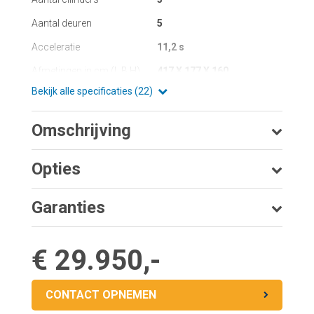
Aantal deuren
5
Acceleratie
11,2 s
Afmetingen in cm (L B H)
417 X 177 X 160
Bekijk alle specificaties (22)
Omschrijving
Opties
Garanties
€ 29.950,-
CONTACT OPNEMEN