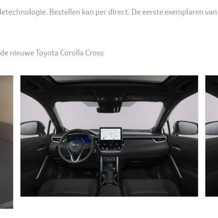
detechnologie. Bestellen kan per direct. De eerste exemplaren va
de nieuwe Toyota Corolla Cross