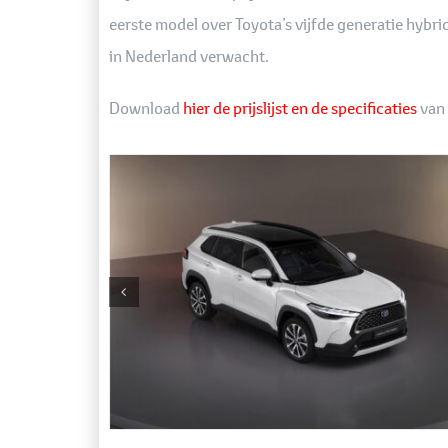
eerste model over Toyota’s vijfde generatie hybri
in Nederland verwacht.
Download
hier de prijslijst en de specificaties
van 