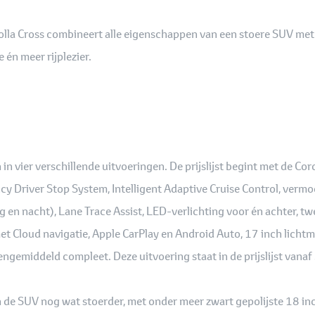
rolla Cross combineert alle eigenschappen van een stoere SUV me
 én meer rijplezier.
n in vier verschillende uitvoeringen. De prijslijst begint met de C
y Driver Stop System, Intelligent Adaptive Cruise Control, vermo
ag en nacht), Lane Trace Assist, LED-verlichting voor én achter, 
Cloud navigatie, Apple CarPlay en Android Auto, 17 inch lichtme
engemiddeld compleet. Deze uitvoering staat in de prijslijst vana
de SUV nog wat stoerder, met onder meer zwart gepolijste 18 inch 