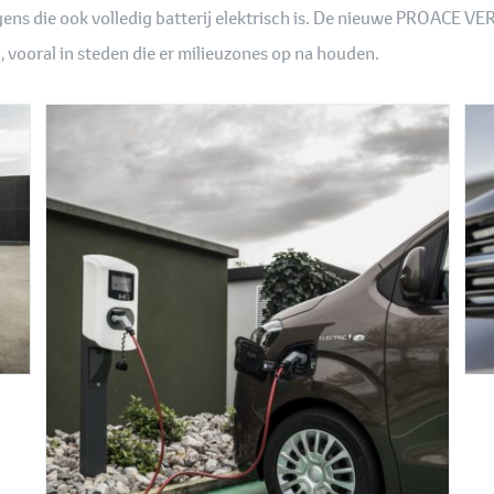
ns die ook volledig batterij elektrisch is. De nieuwe PROACE VERS
, vooral in steden die er milieuzones op na houden.